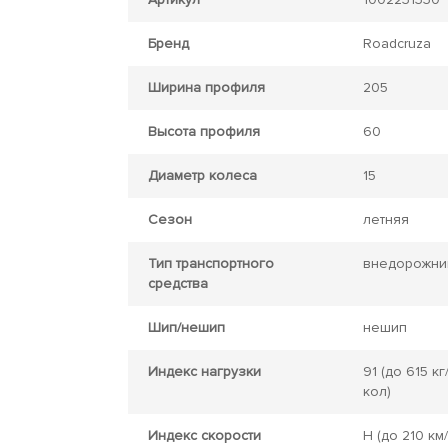
Бренд
Roadcruza
Ширина профиля
205
Высота профиля
60
Диаметр колеса
15
Сезон
летняя
Тип транспортного
внедорожни
средства
Шип/нешип
нешип
Индекс нагрузки
91
(до 615 кг
кол)
Индекс скорости
H
(до 210 км/