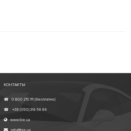
КОНТАКТЫ
☎
0 800 215 111 (бесплатно)
☎
+38 (050) 316 56 84
www.tire.ua
info@tire.ua