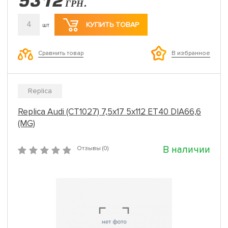
5312
ГРН.
4
КУПИТЬ ТОВАР
шт
Сравнить товар
В избранное
Replica
Replica Audi (CT1027) 7,5x17 5x112 ET40 DIA66,6
(MG)
В наличии
Отзывы (0)