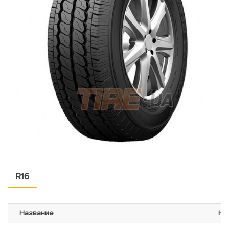
R16
Название
На