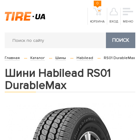
0
КОРЗИНА
ВХОД
МЕНЮ
ПОИСК
Главная
Каталог
Шины
Habilead
RS01 DurableMax
Шини Habilead RS01
DurableMax